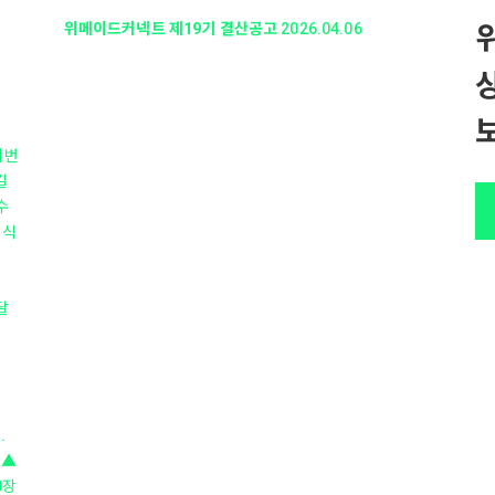
위메이드커넥트 제19기 결산공고
2026.04.06
이번
길
수
외식
달
.
 ▲
0장