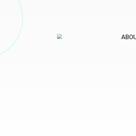
ABO
회사 
HISTO
CONT