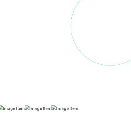
두근두근
바이킹
레스토랑
어비스리움
아일랜드