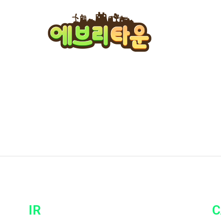
에브리타운
IR
C