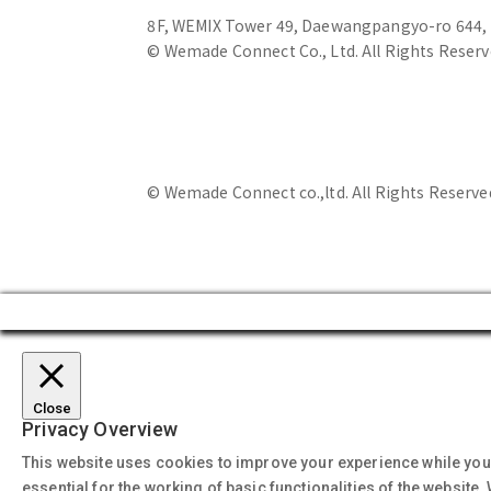
8F, WEMIX Tower 49, Daewangpangyo-ro 644, 
© Wemade Connect Co., Ltd. All Rights Reserv
개인정보처리방침
청소년 보호 정책
© Wemade Connect co.,ltd. All Rights Reserve
Close
Privacy Overview
This website uses cookies to improve your experience while you 
essential for the working of basic functionalities of the website