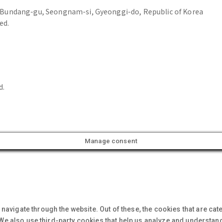
Bundang-gu, Seongnam-si, Gyeonggi-do, Republic of Korea
ed.
d.
Manage consent
navigate through the website. Out of these, the cookies that are ca
. We also use third-party cookies that help us analyze and understan