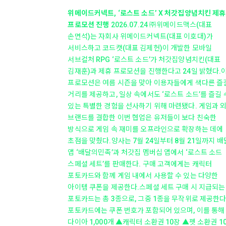
위메이드커넥트, ‘로스트 소드’ X 처갓집양념치킨 제휴
프로모션 진행
2026.07.24
㈜위메이드맥스(대표
손면석)는 자회사 위메이드커넥트(대표 이호대)가
서비스하고 코드캣(대표 김제헌)이 개발한 모바일
서브컬처 RPG ‘로스트 소드’가 처갓집양념치킨(대표
김재훈)과 제휴 프로모션을 진행한다고 24일 밝혔다.
프로모션은 여름 시즌을 맞아 이용자들에게 색다른 즐
거리를 제공하고, 일상 속에서도 ‘로스트 소드’를 즐길 
있는 특별한 경험을 선사하기 위해 마련됐다. 게임과 
브랜드를 결합한 이번 협업은 유저들이 보다 친숙한
방식으로 게임 속 재미를 오프라인으로 확장하는 데에
초점을 맞췄다.양사는 7월 24일부터 8월 21일까지 배
앱 ‘배달의민족’과 처갓집 멤버십 앱에서 ‘로스트 소드
스페셜 세트’를 판매한다. 구매 고객에게는 캐릭터
포토카드와 함께 게임 내에서 사용할 수 있는 다양한
아이템 쿠폰을 제공한다.스페셜 세트 구매 시 지급되는
포토카드는 총 3종으로, 그중 1종을 무작위로 제공한다
포토카드에는 쿠폰 번호가 포함되어 있으며, 이를 통해
다이아 1,000개 ▲캐릭터 소환권 10장 ▲펫 소환권 1